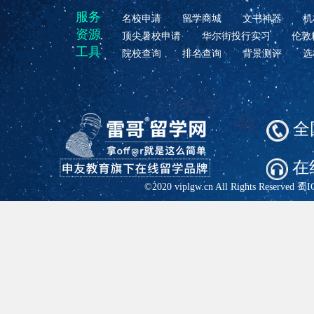
服务
名校申请
留学商城
文书神器
机
资源
顶尖暑校申请
华尔街投行实习
伦敦
工具
院校查询
排名查询
背景测评
选
全国
在
©2020 viplgw.cn All Rights Reserved
蜀I