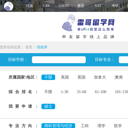
托福
GRE
GMAT
雅思
SAT
考研
您所在的位置：
首页
>
院校库
目标学校：
目标专业：
所属国家\地区：
不限
美国
英国
加拿大
澳洲
综合排名：
不限
1-30
31-60
61-100
101-15
我要申请：
硕士
专业方向：
商科管理与经济
工科
理学
医学