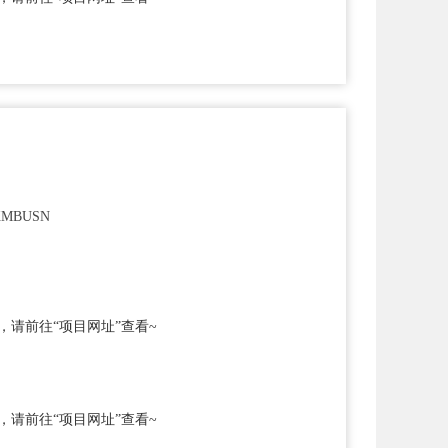
11XMBUSN
，请前往“项目网址”查看~
，请前往“项目网址”查看~