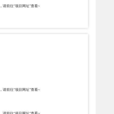
，请前往“项目网址”查看~
，请前往“项目网址”查看~
，请前往“项目网址”查看~