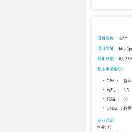
项目名称 ：
会计
项目网址 ：
http:/
截止日期 ：
8月31
基本申请要求 :
GPA ：
授课
雅思 ：
6.5
托福 ：
80
GMAT ：
数据
专业介绍 :
申请说明