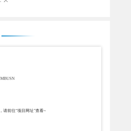
、人
11XMBUSN
，请前往“项目网址”查看~