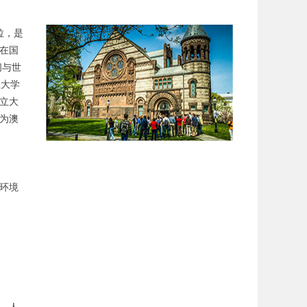
培拉，是
在国
闻与世
亚大学
国立大
为澳
环境