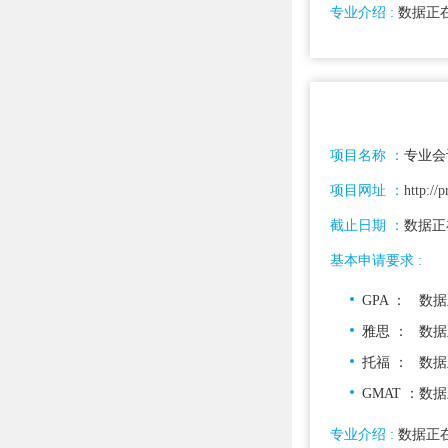
专业介绍 :
数据正
项目名称 ：
专业会
项目网址 ：
http:/
截止日期 ：
数据正
基本申请要求 :
GPA ：
数据
雅思 ：
数据
托福 ：
数据
GMAT ：
数据
专业介绍 :
数据正