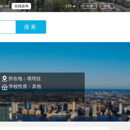
16-180
在线咨询
APP
所在地：堪培拉
学校性质：其他