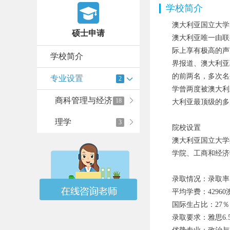
学校简介
澳大利亚国立大学（Au
硕士申请
澳大利亚唯一由联
际上享有极高的声
学校简介
界报道、澳大利亚
的前两名，多次名
专业设置
2
学曾两度被澳大利
商科管理与经济
18
大利亚最顶级的多
理学
3
院校设置
澳大利亚国立大学
学院、工商和经济
录取情况：录取率为 
平均学费：42960
国际生占比：27％
录取要求：雅思6.5