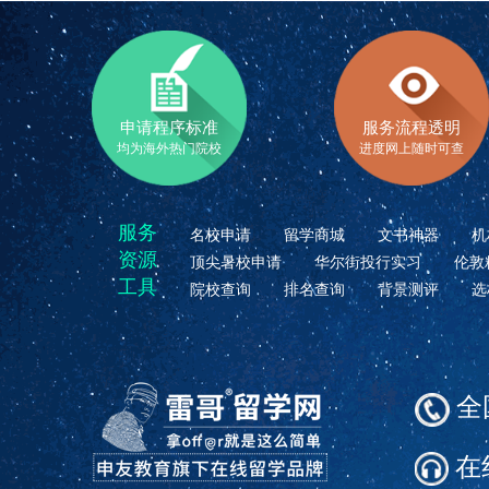
申请程序标准
服务流程透明
均为海外热门院校
进度网上随时可查
服务
名校申请
留学商城
文书神器
机
资源
顶尖暑校申请
华尔街投行实习
伦敦
工具
院校查询
排名查询
背景测评
选
全国
在