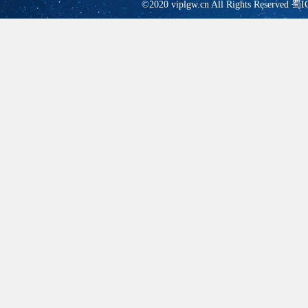
©2020 viplgw.cn All Rights Reserved
蜀I