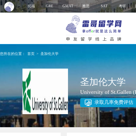
托福
GRE
GMAT
雅思
SAT
考研
您所在的位置：
首页
>
圣加伦大学
圣加伦大学
University of St.Gallen 
录取几率免费评估